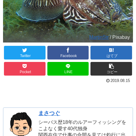
MartinStr
/ Pixabay
Twitter
Facebook
はてブ
Pocket
LINE
コピー
2019.08.15
まさつぐ
シーバス歴18年のルアーフィッシングを
こよなく愛す40代独身
関西在住で仕事の合間を見ては釣行に出