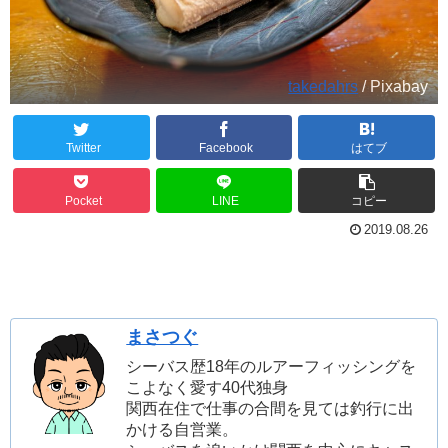
takedahrs
/ Pixabay
Twitter
Facebook
はてブ
Pocket
LINE
コピー
2019.08.26
まさつぐ
シーバス歴18年のルアーフィッシングを
こよなく愛す40代独身
関西在住で仕事の合間を見ては釣行に出
かける自営業。