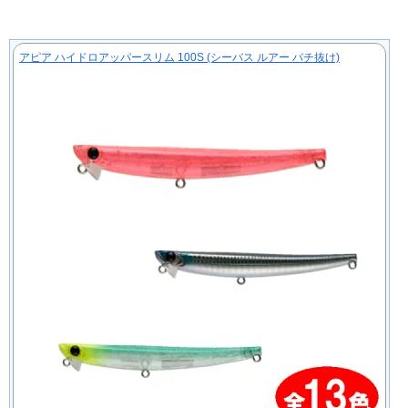
アピア ハイドロアッパースリム 100S (シーバス ルアー バチ抜け)