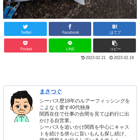
Twitter
Facebook
はてブ
Pocket
LINE
コピー
2023.02.21
2023.02.19
まさつぐ
シーバス歴18年のルアーフィッシングを
こよなく愛す40代独身
関西在住で仕事の合間を見ては釣行に出
かける自営業。
シーバスを追いかけ関西を中心にキャス
トを続ける傍らに旨いもんも探し続け、
得た情報をお伝えしていきます！！